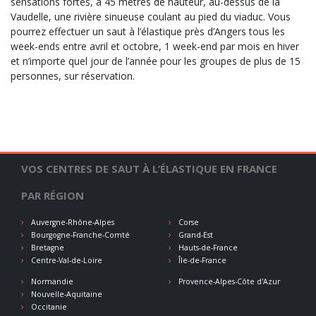
sensations fortes, à 45 mètres de hauteur, au-dessus de la
Vaudelle, une rivière sinueuse coulant au pied du viaduc. Vous
pourrez effectuer un saut à l’élastique près d’Angers tous les
week-ends entre avril et octobre, 1 week-end par mois en hiver
et n’importe quel jour de l’année pour les groupes de plus de 15
personnes, sur réservation.
VOS CENTRES DE SAUT À L’ÉLASTIQUE EN FRANCE
PAR RÉGION
Auvergne-Rhône-Alpes
Corse
Bourgogne-Franche-Comté
Grand-Est
Bretagne
Hauts-de-France
Centre-Val-de-Loire
Île-de-France
Normandie
Provence-Alpes-Côte d'Azur
Nouvelle-Aquitaine
Occitanie