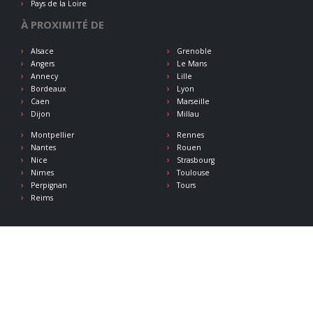
Pays de la Loire
À PROXIMITÉ DE
Alsace
Grenoble
Angers
Le Mans
Annecy
Lille
Bordeaux
Lyon
Caen
Marseille
Dijon
Millau
Montpellier
Rennes
Nantes
Rouen
Nice
Strasbourg
Nimes
Toulouse
Perpignan
Tours
Reims
Saut-elastique.com
© Funbooker 2026 - tous droits réservés
Vos lieux de saut à l'élastique partout en France. Ce portail recense