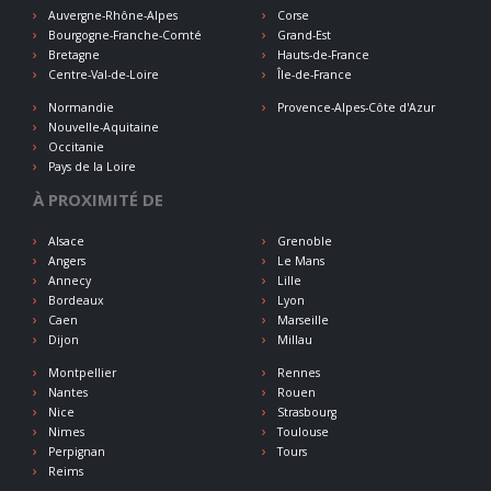
Auvergne-Rhône-Alpes
Corse
Bourgogne-Franche-Comté
Grand-Est
Bretagne
Hauts-de-France
Centre-Val-de-Loire
Île-de-France
Normandie
Provence-Alpes-Côte d'Azur
Nouvelle-Aquitaine
Occitanie
Pays de la Loire
À PROXIMITÉ DE
Alsace
Grenoble
Angers
Le Mans
Annecy
Lille
Bordeaux
Lyon
Caen
Marseille
Dijon
Millau
Montpellier
Rennes
Nantes
Rouen
Nice
Strasbourg
Nimes
Toulouse
Perpignan
Tours
Reims