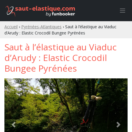
Skip
to
content
Accueil
›
Pyrénées-Atlantiques
›
Saut à l’élastique au Viaduc
d’Arudy : Elastic Crocodil Bungee Pyrénées
Saut à l’élastique au Viaduc
d’Arudy : Elastic Crocodil
Bungee Pyrénées
Previous
Next