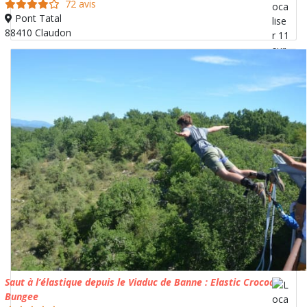
72 avis
Pont Tatal
88410 Claudon
Saut à l’élastique depuis le Viaduc de Banne : Elastic Crocodil
Bungee