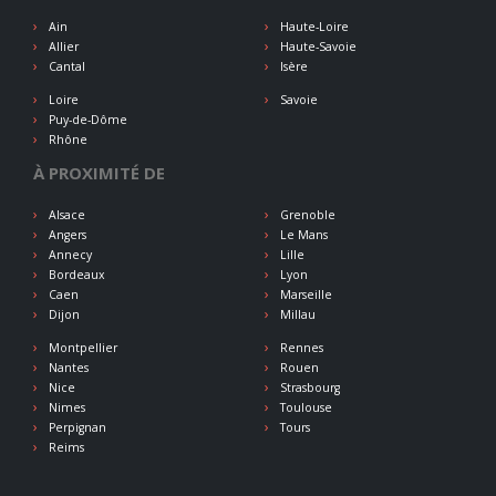
Ain
Haute-Loire
Allier
Haute-Savoie
Cantal
Isère
Loire
Savoie
Puy-de-Dôme
Rhône
À PROXIMITÉ DE
Alsace
Grenoble
Angers
Le Mans
Annecy
Lille
Bordeaux
Lyon
Caen
Marseille
Dijon
Millau
Montpellier
Rennes
Nantes
Rouen
Nice
Strasbourg
Nimes
Toulouse
Perpignan
Tours
Reims