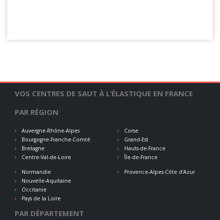
VOS CENTRES DE SAUT À L’ÉLASTIQUE EN FRANCE
PAR RÉGION
Auvergne-Rhône-Alpes
Corse
Bourgogne-Franche-Comté
Grand-Est
Bretagne
Hauts-de-France
Centre-Val-de-Loire
Île-de-France
Normandie
Provence-Alpes-Côte d'Azur
Nouvelle-Aquitaine
Occitanie
Pays de la Loire
PAR DÉPARTEMENT