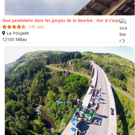
Saut pendulaire dans les gorges de la Dourbie : Roc & Canyon
145 avis
La Poujade
12100 Millau