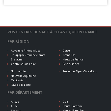
VOS CENTRES DE SAUT À L’ÉLASTIQUE EN FRANCE
PAR RÉGION
Auvergne-Rhône-Alpes
Corse
Bourgogne-Franche-Comté
Grand-Est
Bretagne
Hauts-de-France
Centre-Val-de-Loire
Île-de-France
Normandie
Provence-Alpes-Côte d'Azur
Nouvelle-Aquitaine
Occitanie
Pays de la Loire
PAR DÉPARTEMENT
Ariège
Gers
Aude
Haute-Garonne
Aveyron
Hautes-Pyrénées