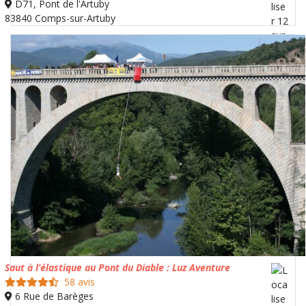
D71, Pont de l'Artuby
83840 Comps-sur-Artuby
Saut à l’élastique au Pont du Diable : Luz Aventure
58 avis
6 Rue de Barèges