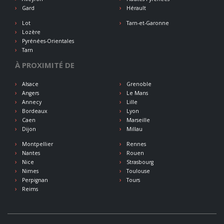
Gard
Hérault
Lot
Tarn-et-Garonne
Lozère
Pyrénées-Orientales
Tarn
À PROXIMITÉ DE
Alsace
Grenoble
Angers
Le Mans
Annecy
Lille
Bordeaux
Lyon
Caen
Marseille
Dijon
Millau
Montpellier
Rennes
Nantes
Rouen
Nice
Strasbourg
Nimes
Toulouse
Perpignan
Tours
Reims