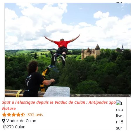
Saut à l’élastique depuis le Viaduc de Culan : Antipodes Sport
Nature
855 avis
Viaduc de Culan
18270 Culan