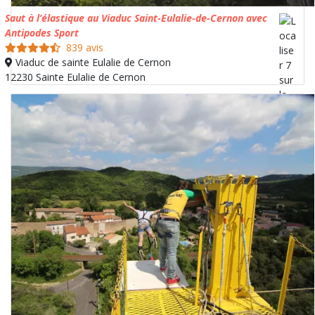
Saut à l’élastique au Viaduc Saint-Eulalie-de-Cernon avec
Antipodes Sport
839 avis
Viaduc de sainte Eulalie de Cernon
12230 Sainte Eulalie de Cernon