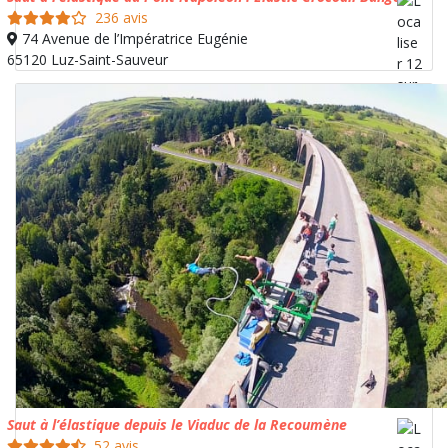
236 avis
74 Avenue de l’Impératrice Eugénie
65120 Luz-Saint-Sauveur
Saut à l’élastique depuis le Viaduc de la Recoumène
52 avis