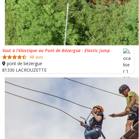
Saut à l’élastique au Pont de Bézergue : Elastic Jump
48 avis
pont de bézergue
81330 LACROUZETTE