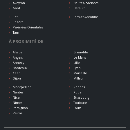
Aveyron
Hautes-Pyrénées
Gard
Hérault
Lot
Tarn-et-Garonne
Lozère
Pyrénées-Orientales
Tarn
À PROXIMITÉ DE
Alsace
Grenoble
Angers
Le Mans
Annecy
Lille
Bordeaux
Lyon
Caen
Marseille
Dijon
Millau
Montpellier
Rennes
Nantes
Rouen
Nice
Strasbourg
Nimes
Toulouse
Perpignan
Tours
Reims