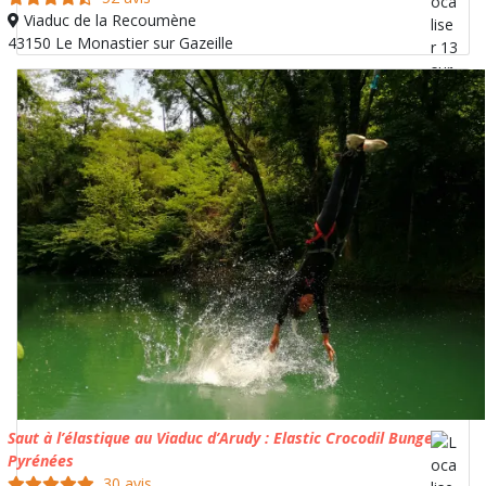
Viaduc de la Recoumène
43150 Le Monastier sur Gazeille
Saut à l’élastique au Viaduc d’Arudy : Elastic Crocodil Bungee
Pyrénées
30 avis