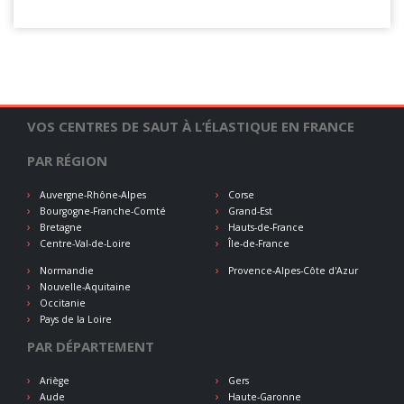
VOS CENTRES DE SAUT À L’ÉLASTIQUE EN FRANCE
PAR RÉGION
Auvergne-Rhône-Alpes
Corse
Bourgogne-Franche-Comté
Grand-Est
Bretagne
Hauts-de-France
Centre-Val-de-Loire
Île-de-France
Normandie
Provence-Alpes-Côte d'Azur
Nouvelle-Aquitaine
Occitanie
Pays de la Loire
PAR DÉPARTEMENT
Ariège
Gers
Aude
Haute-Garonne